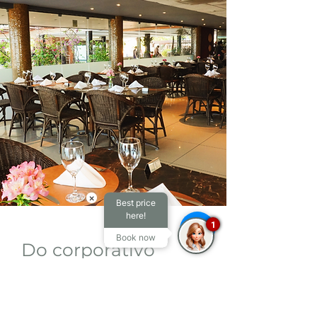
×
Best price
here!
1
Book now
Do corporativo
ao inesquecível