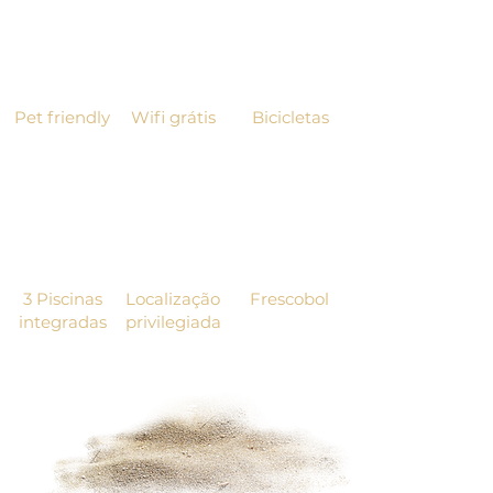
Pet friendly
Wifi grátis
Bicicletas
3 Piscinas
Localização
Frescobol
integradas
privilegiada