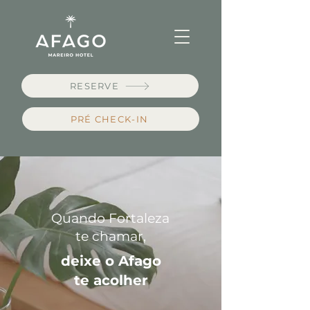
RESERVE
PRÉ CHECK-IN
Quando Fortaleza
te chamar,
deixe o Afago
te acolher